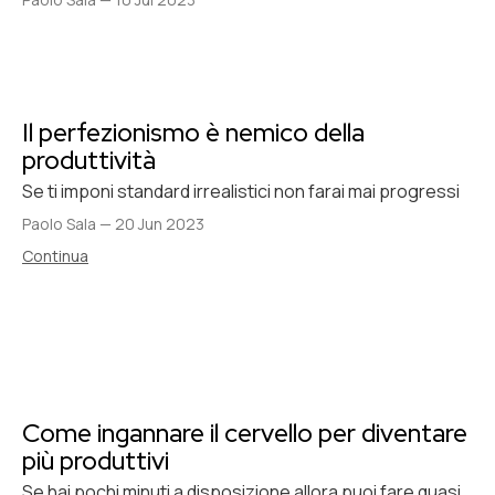
Il perfezionismo è nemico della
produttività
Se ti imponi standard irrealistici non farai mai progressi
Paolo Sala
—
20 Jun 2023
Continua
Come ingannare il cervello per diventare
più produttivi
Se hai pochi minuti a disposizione allora puoi fare quasi