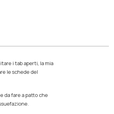
itare i
tab
aperti, la mia
re le schede del
le da fare a patto che
assuefazione.