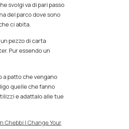
che svolgi va di pari passo
hina del parco dove sono
he ci abita.
 un pezzo di carta
uter. Pur essendo un
o a patto che vengano
iligo quelle che fanno
lizzi e adattalo alle tue
un Chebbi | Change Your