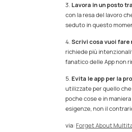
3.
Lavora in un posto tr
con la resa del lavoro ch
seduto in questo momento
4.
Scrivi cosa vuoi fare
richiede più intenzionali
fanatico delle
App
non ri
5.
Evita le app per la pr
utilizzate per quello che
poche cose e in maniera s
esigenze, non il contrari
via:
Forget About Multit