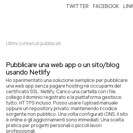
TWITTER
FACEBOOK
LIN
Ultimi contenuti pubblicati
Pubblicare una web app o un sito/blog
usando Netlify
Ho sperimentato una soluzione semplice per pubblicare
una web app senza pagare hosting né occuparmi del
certificato SSL: Netlify. Carico una cartella con i file,
collego il dominio registrato e la piattaforma gestisce
tutto, HTTPS incluso. Posso usare l’upload manuale
oppure un repository privato, mantenendo il codice
sorgente non pubblico. Una volta configurati i DNS, il sito
è online e gli aggiornamenti sono immediati. Una scelta
pratica per progetti personali o piccoli lavori
professionali.