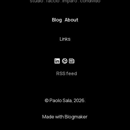
studio . faccio . imparo . condivido
Blog
About
Links
RSS feed
© Paolo Sala, 2026.
Made with Blogmaker