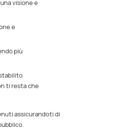
una visione e
ione e
endo più
stabilito
n ti resta che
enuti assicurandoti di
pubblico.