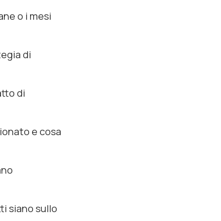
ane o i mesi
egia di
tto di
zionato e cosa
ano
ti siano sullo